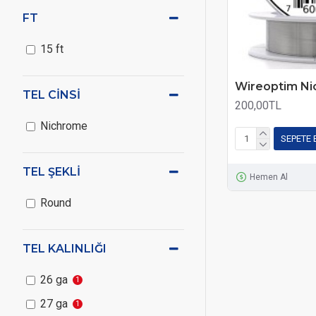
FT
15 ft
Wireoptim Ni
TEL CINSI
200,00TL
Nichrome
SEPETE 
TEL ŞEKLI
Hemen Al
Round
TEL KALINLIĞI
26 ga
1
27 ga
1