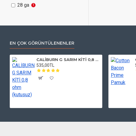
28 ga
1
EN ÇOK GÖRÜNTÜLENENLER
CALİBURN G SARIM KİTİ 0,8 ohm (kutusuz)
535,00TL