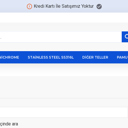
Kredi Kartı İle Satışımız Yoktur
NICHROME
STAINLESS STEEL SS316L
DIĞER TELLER
PAMU
içinde ara