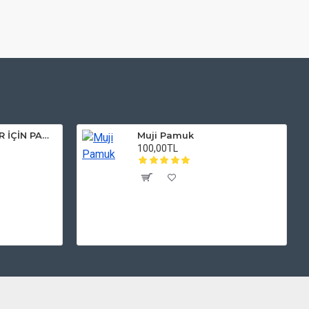
VAPJOY DIY KİTLER İÇİN PAMUK (KUTUSUZ)
Muji Pamuk
100,00TL