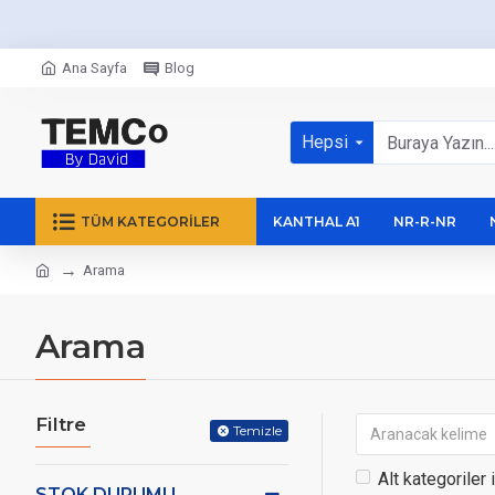
Ana Sayfa
Blog
Hepsi
TÜM KATEGORILER
KANTHAL A1
NR-R-NR
Arama
Arama
Filtre
Temizle
Alt kategoriler 
STOK DURUMU