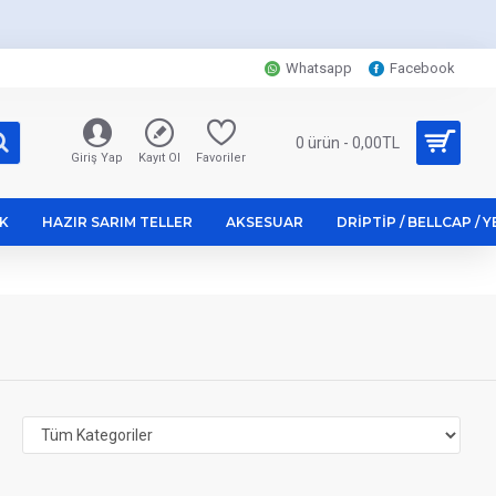
Whatsapp
Facebook
0 ürün - 0,00TL
Giriş Yap
Kayıt Ol
Favoriler
K
HAZIR SARIM TELLER
AKSESUAR
DRIPTIP / BELLCAP / 