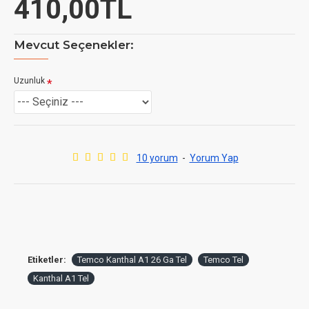
410,00TL
Mevcut Seçenekler:
Uzunluk
10 yorum
-
Yorum Yap
Etiketler:
Temco Kanthal A1 26 Ga Tel
Temco Tel
Kanthal A1 Tel