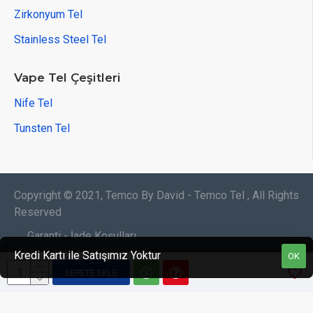
Zirkonyum Tel
Stainless Steel Tel
Vape Tel Çeşitleri
Nife Tel
Tunsten Tel
Copyright © 2021, Temco By David - Temco Tel , All Rights
Reserved
Garanti - İade Koşulları
Satış Sözleşmesi
İletişim
Kredi Kartı ile Satışımız Yoktur
OK
SEPETE EKLE