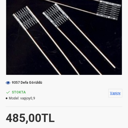
9357 Defa Görüldü
STOKTA
Vapjoy
Model:
vapjoy0,9
485,00TL