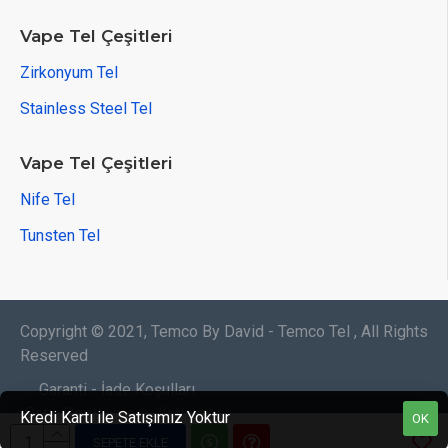
Vape Tel Çeşitleri
Zirkonyum Tel
Stainless Steel Tel
Vape Tel Çeşitleri
Nife Tel
Tunsten Tel
Copyright © 2021, Temco By David - Temco Tel , All Rights
Reserved
Garanti - İade Koşulları
Satış Sözleşmesi
İletişim
Kredi Kartı ile Satışımız Yoktur
OK
SEPETE EKLE