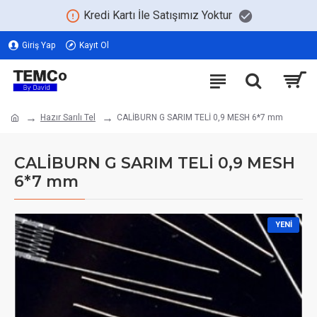
Kredi Kartı İle Satışımız Yoktur
Giriş Yap
Kayıt Ol
Hazır Sarılı Tel
CALİBURN G SARIM TELİ 0,9 MESH 6*7 mm
CALİBURN G SARIM TELİ 0,9 MESH
6*7 mm
YENI