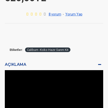
8 yorum
-
Yorum Yap
Etiketler:
Caliburn -Koko Hazır Sarım Kit
AÇIKLAMA