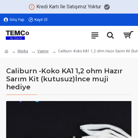
Kredi Kartı İle Satışımız Yoktur
Giriş Yap
Kayıt Ol
Marka
Vapjoy
Caliburn -Koko KA1 1,2 ohm Hazır Sarım Kit (ku
Caliburn -Koko KA1 1,2 ohm Hazır
Sarım Kit (kutusuz)İnce muji
hediye