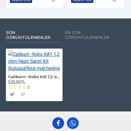
SON
EN ÇOK
GÖRÜNTÜLENENLER
GÖRÜNTÜLENENLER
Caliburn -Koko KA1 1,2 ohm Hazır Sarım Kit (kutusuz)İnce muji hediye
520,00TL