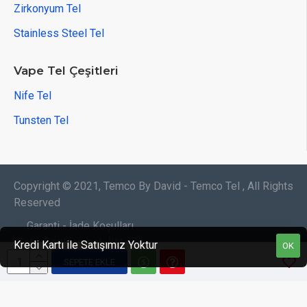
Zirkonyum Tel
Stainless Steel Tel
Vape Tel Çeşitleri
Nife Tel
Tunsten Tel
Copyright © 2021, Temco By David - Temco Tel , All Rights
Reserved
Garanti - İade Koşulları
Satış Sözleşmesi
İletişim
Kredi Kartı ile Satışımız Yoktur
OK
SEPETE EKLE