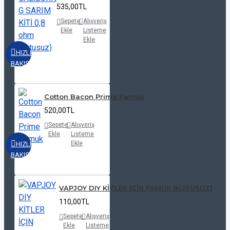
535,00TL
Sepete
Alışveriş
Ekle
Listeme
Ekle
HIZLI
BAKIŞ
Cotton Bacon Prime Pamuk
520,00TL
Sepete
Alışveriş
Ekle
Listeme
Ekle
HIZLI
BAKIŞ
VAPJOY DIY KİTLER İÇİN PAMUK (KUTUSUZ)
110,00TL
Sepete
Alışveriş
Ekle
Listeme