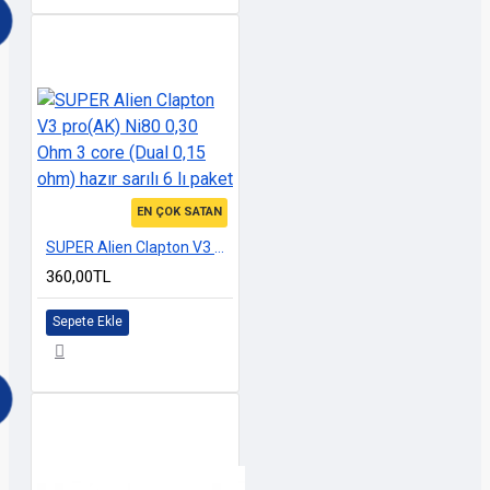
EN ÇOK SATAN
SUPER Alien Clapton V3 pro(AK) Ni80 0,30 Ohm 3 core (Dual 0,15 ohm) hazır sarılı 6 lı paket
360,00TL
Sepete Ekle