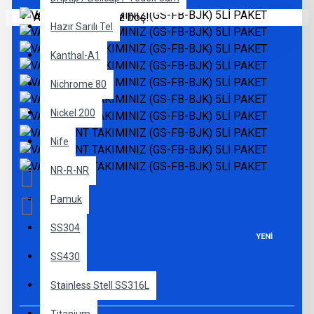
Alışveriş sepetiniz boş!
Hazır Sarılı Tel
Kanthal-A1
Nichrome 80
Nickel 200
Nife
NR-R-NR
Pamuk
SS304
YENI
SS430
0 yorum
-
Yorum Yap
Stainless Stell SS316L