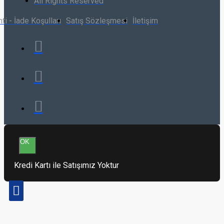
All Rights Reserved
ti - İade Koşulları
Satış Sözleşmesi
İletişim
OK
Kredi Kartı ile Satışımız Yoktur