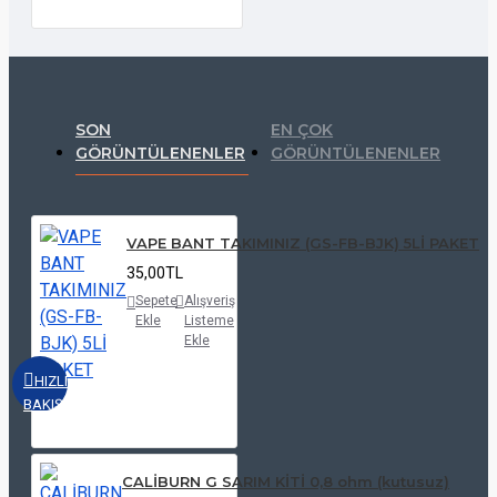
SON
EN ÇOK
GÖRÜNTÜLENENLER
GÖRÜNTÜLENENLER
VAPE BANT TAKIMINIZ (GS-FB-BJK) 5Lİ PAKET
35,00TL
Sepete
Alışveriş
Ekle
Listeme
Ekle
HIZLI
BAKIŞ
CALİBURN G SARIM KİTİ 0,8 ohm (kutusuz)