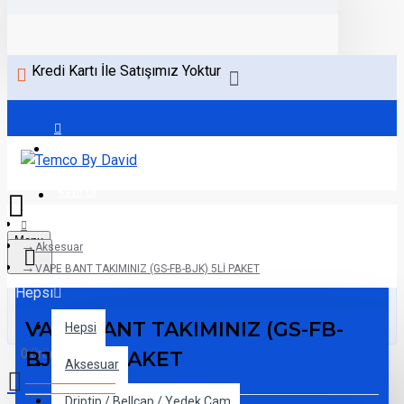
Kredi Kartı İle Satışımız Yoktur
Giriş Yap
Kayıt Ol
Menu
Aksesuar
VAPE BANT TAKIMINIZ (GS-FB-BJK) 5Lİ PAKET
Hepsi
VAPE BANT TAKIMINIZ (GS-FB-
Hepsi
0 ürün - 0,00TL
BJK) 5Lİ PAKET
Aksesuar
Driptip / Bellcap / Yedek Cam