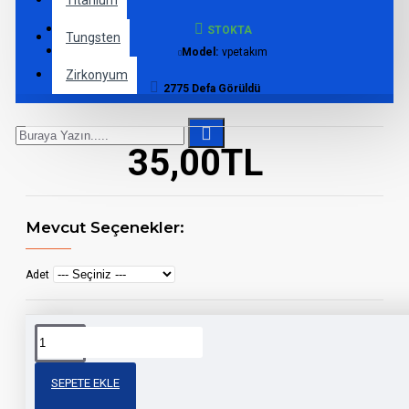
Titanium
STOKTA
Tungsten
Model:
vpetakım
Zirkonyum
2775 Defa Görüldü
35,00TL
Mevcut Seçenekler:
Adet
Etiketler:
VAPE BANT TAKIMINIZ
SEPETE EKLE